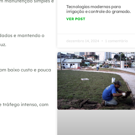
com manutenção simples e
Tecnologias modernas para
irrigação e controle do gramado.
VER POST
idados e mantendo o
dezembro 14, 2024
1 comentário
uz.
com baixo custo e pouca
e tráfego intenso, com