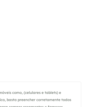
óveis como, (celulares e tablets) e
ico, basta preencher corretamente todos
 para compor orçamentos e fornecer