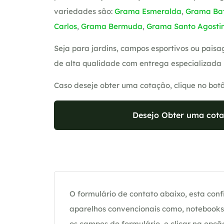
variedades são:
Grama Esmeralda
,
Grama Bat
Carlos
,
Grama Bermuda
,
Grama Santo Agosti
Seja para jardins, campos esportivos ou pai
de alta qualidade com entrega especializada 
Caso deseje obter uma cotação, clique no bot
Desejo Obter uma cota
O formulário de contato abaixo, esta confi
aparelhos convencionais como, notebooks 
os campos do formulário, e clicar na op