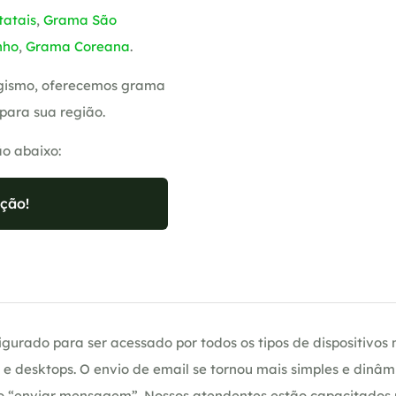
atais
,
Grama São
nho
,
Grama Coreana
.
sagismo, oferecemos grama
para sua região.
ão abaixo:
ção!
gurado para ser acessado por todos os tipos de dispositivos m
e desktops. O envio de email se tornou mais simples e dinâm
ção “enviar mensagem”. Nossos atendentes estão capacitados