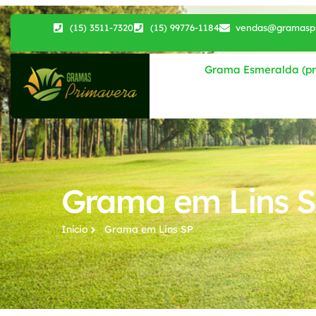
(15) 3511-7320
(15) 99776-1184
vendas@gramaspr
Grama Esmeralda (pri
Grama em Lins 
Início
Grama em Lins SP