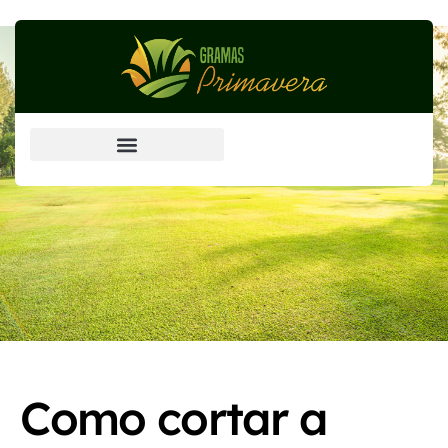
Grama Esmeralda (principal)
Como cortar a