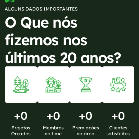
ALGUNS DADOS IMPORTANTES
O Que nós
fizemos nos
últimos 20 anos?
+
0
+
0
+
0
+
0
Projetos
Membros
Premiações
Clientes
Orçados
no time
na área
satisfeitos