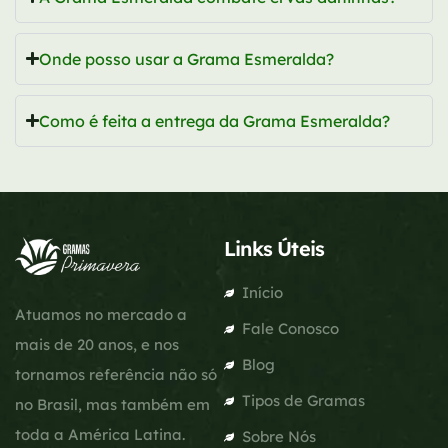
Onde posso usar a Grama Esmeralda?
Como é feita a entrega da Grama Esmeralda?
Links Úteis
Início
Atuamos no mercado a
Fale Conosco
mais de 20 anos, e nos
Blog
tornamos referência não só
Tipos de Gramas
no Brasil, mas também em
toda a América Latina.
Sobre Nós