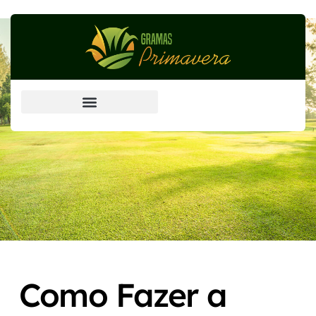
Grama Esmeralda (principal)
Como Fazer a