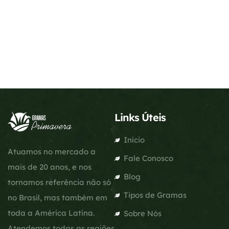
Links Úteis
Início
Atuamos no mercado a
Fale Conosco
mais de 20 anos, e nos
Blog
tornamos referência não só
Tipos de Gramas
no Brasil, mas também em
toda a América Latina.
Sobre Nós
Atendemos todas as regiões