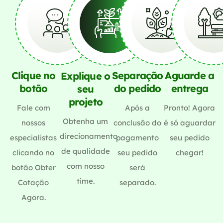
Clique no
Separação
Aguarde a
Explique o
botão
do pedido
entrega
seu
projeto
Fale com
Após a
Pronto! Agora
Obtenha um
nossos
conclusão do
é só aguardar
direcionamento
especialistas
pagamento
seu pedido
de qualidade
clicando no
seu pedido
chegar!
com nosso
botão Obter
será
time.
Cotação
separado.
Agora.