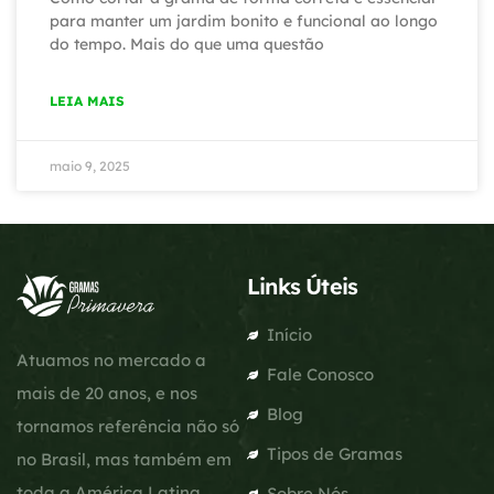
para manter um jardim bonito e funcional ao longo
do tempo. Mais do que uma questão
LEIA MAIS
maio 9, 2025
Links Úteis
Início
Atuamos no mercado a
Fale Conosco
mais de 20 anos, e nos
Blog
tornamos referência não só
Tipos de Gramas
no Brasil, mas também em
toda a América Latina.
Sobre Nós