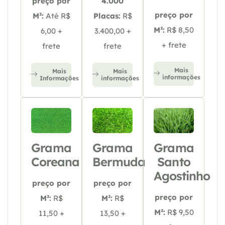
preço por
4.000
preço por
M²:
Até R$
Placas:
R$
M²:
R$ 8,50
6,00 +
3.400,00 +
+ frete
frete
frete
Mais
Mais
Mais
informações
Informações
informações
Grama
Grama
Grama
Coreana
Bermuda
Santo
Agostinho
preço por
preço por
preço por
M²:
R$
M²:
R$
M²:
R$ 9,50
11,50 +
13,50 +