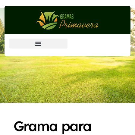
Grama Esmeralda (principal)
Grama para