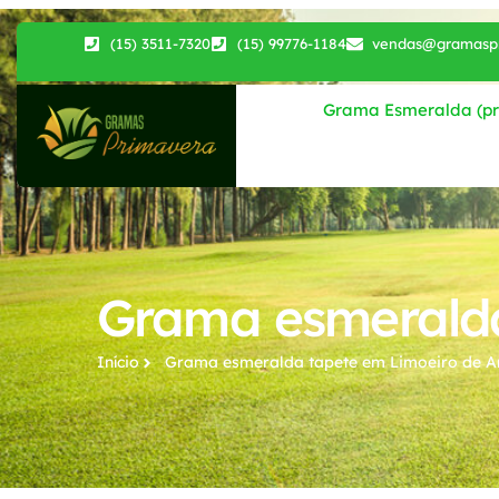
(15) 3511-7320
(15) 99776-1184
vendas@gramaspr
Grama Esmeralda (pri
Grama esmeralda
Início
Grama esmeralda tapete​ em Limoeiro de A