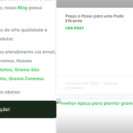
o, nosso
Blog
possui
Passo a Passo para uma Poda
Eficiente
VER POST
s de alta qualidade e
dutor.
so atendimento via email,
gramas. Nossas
atais
,
Grama São
nho
,
Grama Coreana
.
novembro 20, 2024
Nenhum
comentário
ão abaixo:
ção!