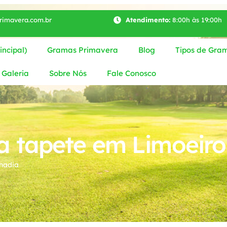
imavera.com.br
Atendimento:
8:00h às 19:00h
ncipal)
Gramas Primavera
Blog
Tipos de Gra
Galeria
Sobre Nós
Fale Conosco
 tapete em Limoeiro
nadia