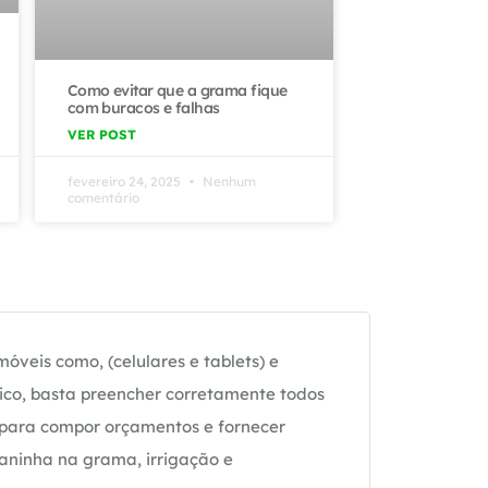
Como evitar que a grama fique
com buracos e falhas
VER POST
fevereiro 24, 2025
Nenhum
comentário
óveis como, (celulares e tablets) e
ico, basta preencher corretamente todos
 para compor orçamentos e fornecer
daninha na grama, irrigação e