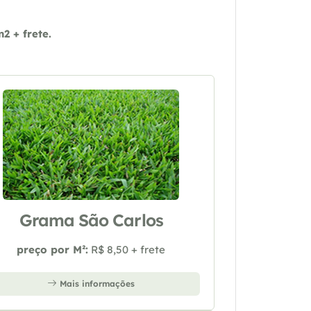
 + frete.
Grama São Carlos
preço por M²:
R$ 8,50 + frete
Mais informações