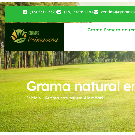
(15) 3511-7320
(15) 99776-1184
vendas@gramaspr
Grama Esmeralda (pri
Grama natural e
Início
Grama natural​ em Alambari