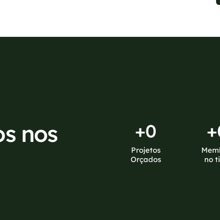
os nos
+
0
+
Projetos
Mem
Orçados
no t