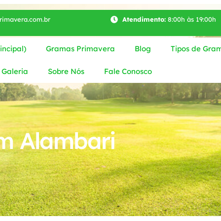
imavera.com.br
Atendimento:
8:00h às 19:00h
ncipal)
Gramas Primavera
Blog
Tipos de Gra
Galeria
Sobre Nós
Fale Conosco
m Alambari