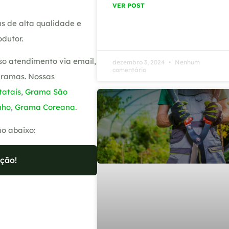
VER POST
s de alta qualidade e
dutor.
so atendimento via email,
dezembro 3, 2024
Nenhum
comentário
gramas. Nossas
atais
,
Grama São
nho
,
Grama Coreana
.
ão abaixo:
ção!