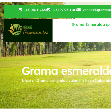
(15) 3511-7320
(15) 99776-1184
vendas@gramaspr
Grama Esmeralda (pri
Grama esmeralda
Início
Grama esmeralda valor​ em Nova Itaberab