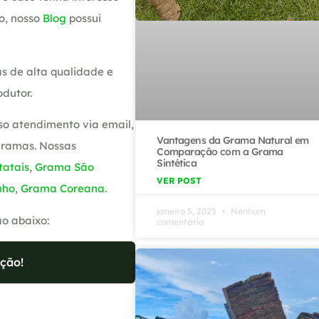
o, nosso
Blog
possui
s de alta qualidade e
dutor.
so atendimento via email,
Vantagens da Grama Natural em
gramas. Nossas
Comparação com a Grama
Sintética
atais
,
Grama São
VER POST
nho
,
Grama Coreana
.
janeiro 5, 2025
Nenhum
ão abaixo:
comentário
ção!