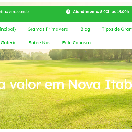
imavera.com.br
Atendimento:
8:00h às 19:00h
ncipal)
Gramas Primavera
Blog
Tipos de Gra
Galeria
Sobre Nós
Fale Conosco
 valor em Nova Ita
a