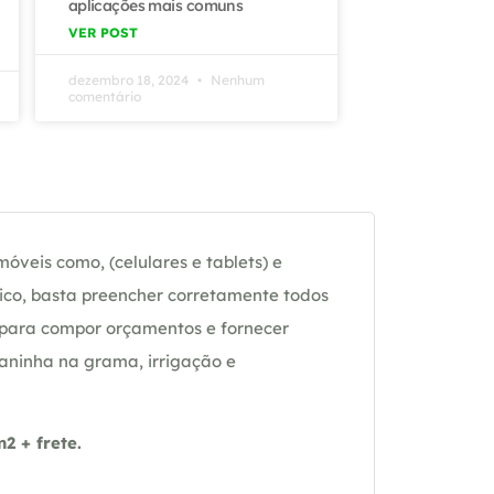
aplicações mais comuns
VER POST
dezembro 18, 2024
Nenhum
comentário
óveis como, (celulares e tablets) e
ico, basta preencher corretamente todos
 para compor orçamentos e fornecer
daninha na grama, irrigação e
 + frete.