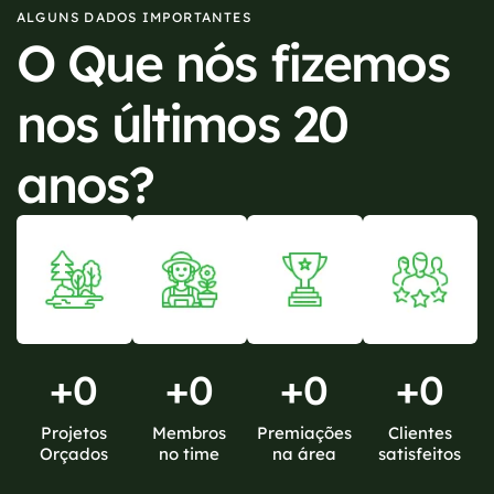
ALGUNS DADOS IMPORTANTES
O Que nós fizemos
nos últimos 20
anos?
+
0
+
0
+
0
+
0
Projetos
Membros
Premiações
Clientes
Orçados
no time
na área
satisfeitos