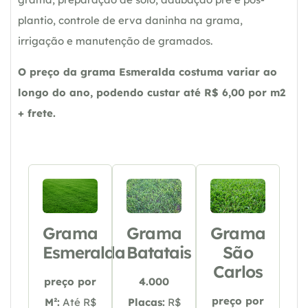
plantio, controle de erva daninha na grama,
irrigação e manutenção de gramados.
O preço da grama Esmeralda costuma variar ao
longo do ano, podendo custar até R$ 6,00 por m2
+ frete.
Grama
Grama
Grama
Esmeralda
Batatais
São
Carlos
preço por
4.000
preço por
M²:
Até R$
Placas:
R$