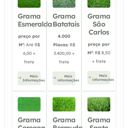
Grama
Grama
Grama
Esmeralda
Batatais
São
Carlos
preço por
4.000
preço por
M²:
Até R$
Placas:
R$
M²:
R$ 8,50
6,00 +
3.400,00 +
+ frete
frete
frete
Mais
Mais
Mais
informações
Informações
informações
Grama
Grama
Grama
Coreana
Bermuda
Santo