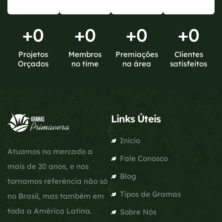
+
0
+
0
+
0
+
0
Projetos
Membros
Premiações
Clientes
Orçados
no time
na área
satisfeitos
Links Úteis
Início
Atuamos no mercado a
Fale Conosco
mais de 20 anos, e nos
Blog
tornamos referência não só
Tipos de Gramas
no Brasil, mas também em
toda a América Latina.
Sobre Nós