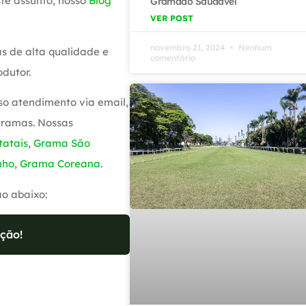
te assunto, nosso
Blog
Gramado Saudável
VER POST
novembro 21, 2024
Nenhum
s de alta qualidade e
comentário
dutor.
so atendimento via email,
gramas. Nossas
atais
,
Grama São
nho
,
Grama Coreana
.
ão abaixo:
ção!