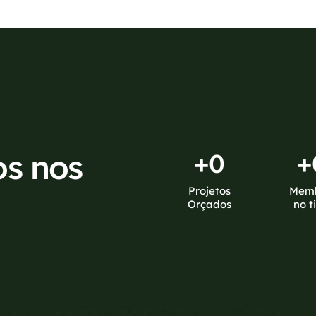
os nos
+
0
+
Projetos
Mem
Orçados
no t