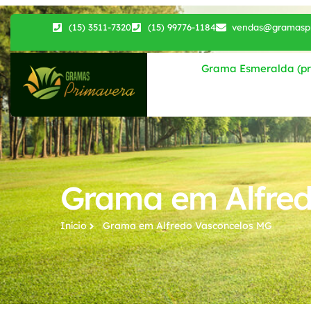
(15) 3511-7320
(15) 99776-1184
vendas@gramaspr
Grama Esmeralda (pri
Grama em Alfred
Início
Grama em Alfredo Vasconcelos MG