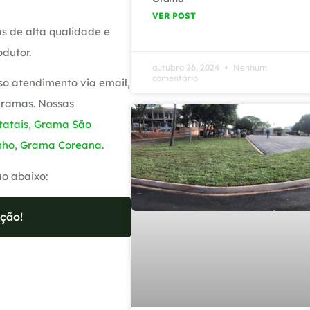
VER POST
s de alta qualidade e
dutor.
outubro 26, 2024
Nenhum
comentário
so atendimento via email,
gramas. Nossas
atais
,
Grama São
nho
,
Grama Coreana
.
ão abaixo:
ção!