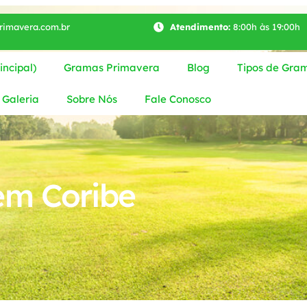
imavera.com.br
Atendimento:
8:00h às 19:00h
ncipal)
Gramas Primavera
Blog
Tipos de Gra
Galeria
Sobre Nós
Fale Conosco
em Coribe