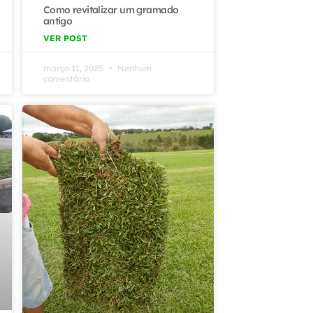
Como revitalizar um gramado
antigo
VER POST
março 11, 2025
Nenhum
comentário