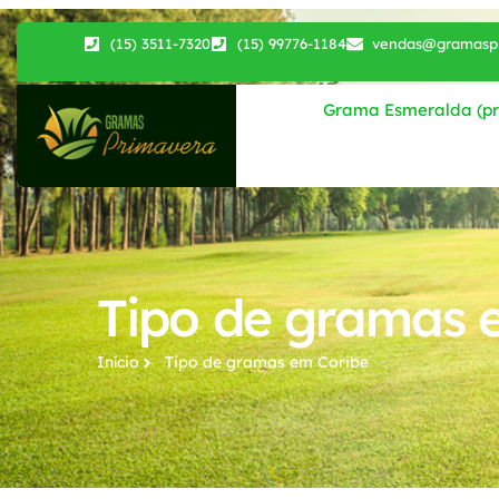
(15) 3511-7320
(15) 99776-1184
vendas@gramaspr
Grama Esmeralda (pri
Tipo de gramas 
Início
Tipo de gramas​ em Coribe