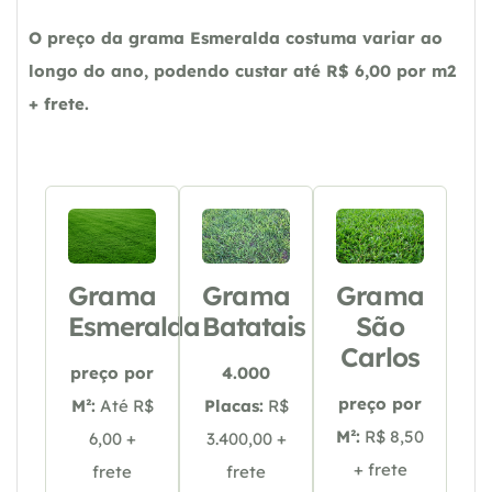
O preço da grama Esmeralda costuma variar ao
longo do ano, podendo custar até R$ 6,00 por m2
+ frete.
Grama
Grama
Grama
Esmeralda
Batatais
São
Carlos
preço por
4.000
preço por
M²:
Até R$
Placas:
R$
M²:
R$ 8,50
6,00 +
3.400,00 +
+ frete
frete
frete