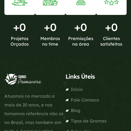
+
0
+
0
+
0
+
0
Projetos
Membros
Premiações
Clientes
Orçados
no time
na área
satisfeitos
Links Úteis
Início
Atuamos no mercado a
Fale Conosco
mais de 20 anos, e nos
Blog
tornamos referência não só
Tipos de Gramas
no Brasil, mas também em