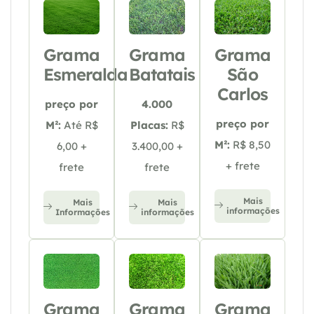
Grama
Grama
Grama
Esmeralda
Batatais
São
Carlos
preço por
4.000
preço por
M²:
Até R$
Placas:
R$
M²:
R$ 8,50
6,00 +
3.400,00 +
+ frete
frete
frete
Mais
Mais
Mais
informações
Informações
informações
Grama
Grama
Grama