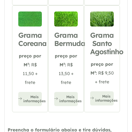
Grama
Grama
Grama
Coreana
Bermuda
Santo
Agostinho
preço por
preço por
preço por
M²:
R$
M²:
R$
M²:
R$ 9,50
11,50 +
13,50 +
+ frete
frete
frete
Mais
Mais
Mais
informações
informações
informações
Preencha o formulário abaixo e tire dúvidas,