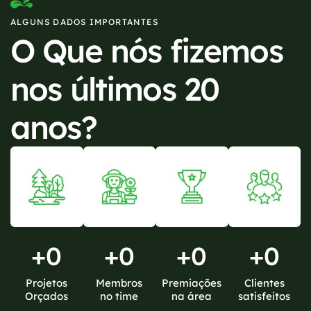
ALGUNS DADOS IMPORTANTES
O Que nós fizemos
nos últimos 20
anos?
+
0
+
0
+
0
+
0
Projetos
Membros
Premiações
Clientes
Orçados
no time
na área
satisfeitos