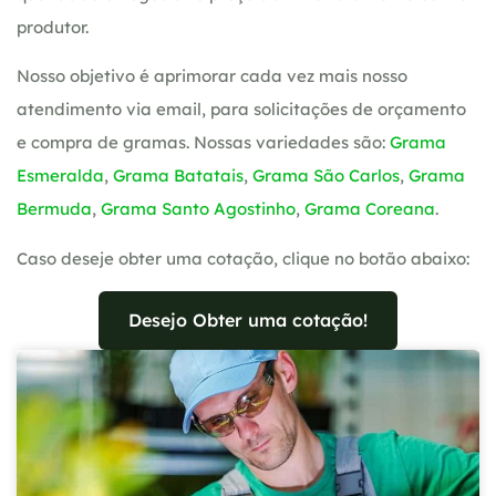
produtor.
Nosso objetivo é aprimorar cada vez mais nosso
atendimento via email, para solicitações de orçamento
e compra de gramas. Nossas variedades são:
Grama
Esmeralda
,
Grama Batatais
,
Grama São Carlos
,
Grama
Bermuda
,
Grama Santo Agostinho
,
Grama Coreana
.
Caso deseje obter uma cotação, clique no botão abaixo:
Desejo Obter uma cotação!