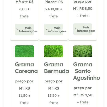
preço por
M²:
Até R$
Placas:
R$
M²:
R$ 8,50
6,00 +
3.400,00 +
+ frete
frete
frete
Mais
Mais
Mais
informações
Informações
informações
Grama
Grama
Grama
Coreana
Bermuda
Santo
Agostinho
preço por
preço por
preço por
M²:
R$
M²:
R$
M²:
R$ 9,50
11,50 +
13,50 +
+ frete
frete
frete