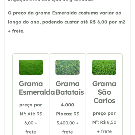
O preço da grama Esmeralda costuma variar ao
longo do ano, podendo custar até R$ 6,00 por m2
+ frete.
Grama
Grama
Grama
Esmeralda
Batatais
São
Carlos
preço por
4.000
preço por
M²:
Até R$
Placas:
R$
M²:
R$ 8,50
6,00 +
3.400,00 +
+ frete
frete
frete