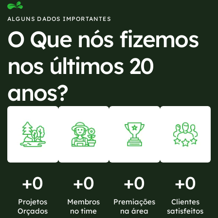
ALGUNS DADOS IMPORTANTES
O Que nós fizemos
nos últimos 20
anos?
+
0
+
0
+
0
+
0
Projetos
Membros
Premiações
Clientes
Orçados
no time
na área
satisfeitos