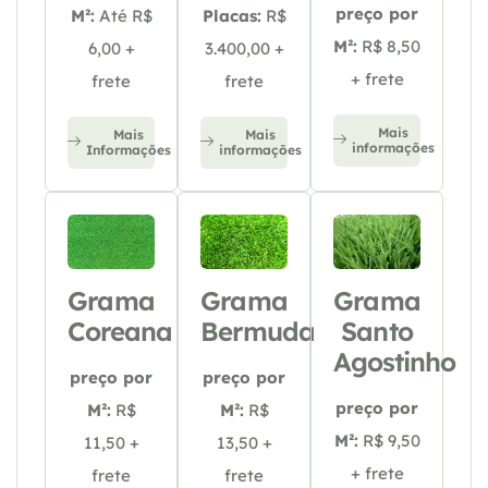
preço por
M²:
Até R$
Placas:
R$
M²:
R$ 8,50
6,00 +
3.400,00 +
+ frete
frete
frete
Mais
Mais
Mais
informações
Informações
informações
Grama
Grama
Grama
Coreana
Bermuda
Santo
Agostinho
preço por
preço por
preço por
M²:
R$
M²:
R$
M²:
R$ 9,50
11,50 +
13,50 +
+ frete
frete
frete