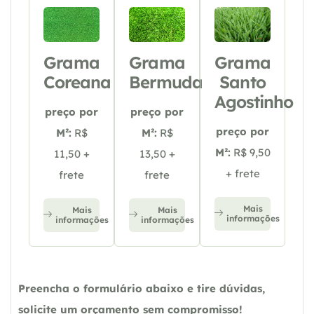
Grama
Grama
Grama
Coreana
Bermuda
Santo
Agostinho
preço por
preço por
preço por
M²:
R$
M²:
R$
M²:
R$ 9,50
11,50 +
13,50 +
+ frete
frete
frete
Mais
Mais
Mais
informações
informações
informações
Preencha o formulário abaixo e tire dúvidas,
solicite um orçamento sem compromisso!