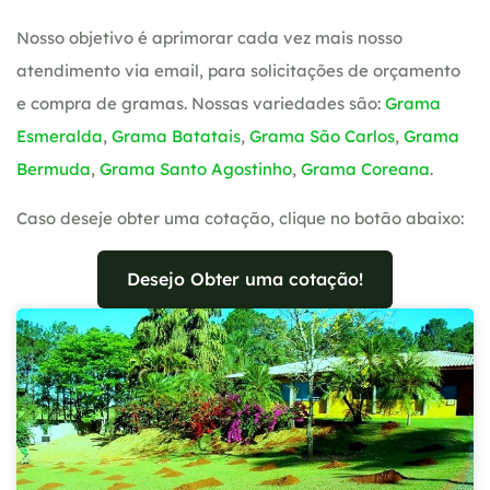
Nosso objetivo é aprimorar cada vez mais nosso
atendimento via email, para solicitações de orçamento
e compra de gramas. Nossas variedades são:
Grama
Esmeralda
,
Grama Batatais
,
Grama São Carlos
,
Grama
Bermuda
,
Grama Santo Agostinho
,
Grama Coreana
.
Caso deseje obter uma cotação, clique no botão abaixo:
Desejo Obter uma cotação!