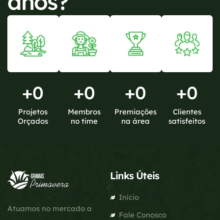
anos?
+
0
+
0
+
0
+
0
Projetos
Membros
Premiações
Clientes
Orçados
no time
na área
satisfeitos
Links Úteis
Início
Atuamos no mercado a
Fale Conosco