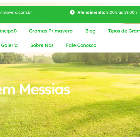
imavera.com.br
Atendimento:
8:00h às 19:00h
ncipal)
Gramas Primavera
Blog
Tipos de Gra
Galeria
Sobre Nós
Fale Conosco
em Messias