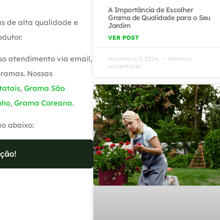
A Importância de Escolher
Grama de Qualidade para o Seu
s de alta qualidade e
Jardim
dutor.
VER POST
so atendimento via email,
novembro 7, 2024
Nenhum
comentário
gramas. Nossas
atais
,
Grama São
nho
,
Grama Coreana
.
ão abaixo:
ção!