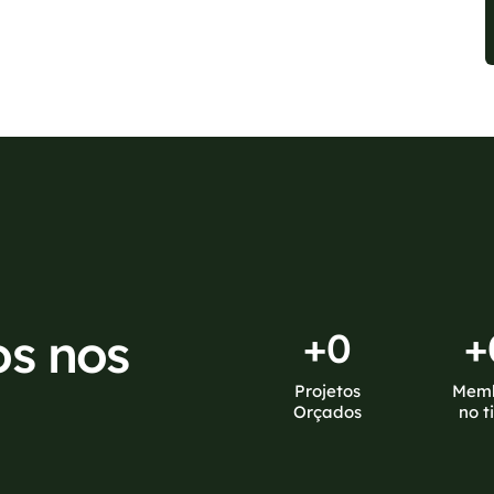
sponíveis no WhatsApp!
os nos
+
0
+
Projetos
Mem
Orçados
no t