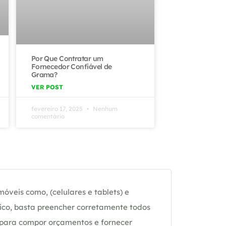
Por Que Contratar um
Fornecedor Confiável de
Grama?
VER POST
fevereiro 17, 2025
Nenhum
comentário
óveis como, (celulares e tablets) e
ico, basta preencher corretamente todos
 para compor orçamentos e fornecer