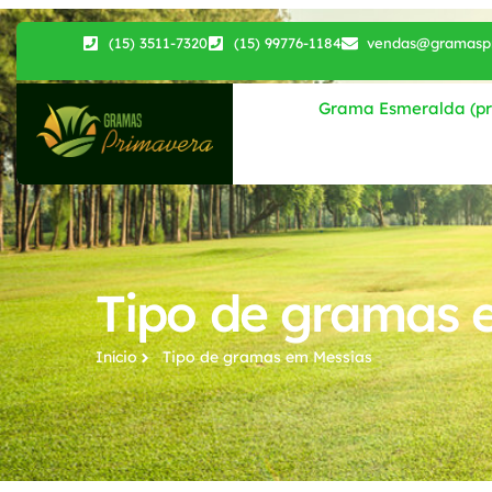
(15) 3511-7320
(15) 99776-1184
vendas@gramaspr
Grama Esmeralda (pri
Tipo de gramas 
Início
Tipo de gramas​ em Messias