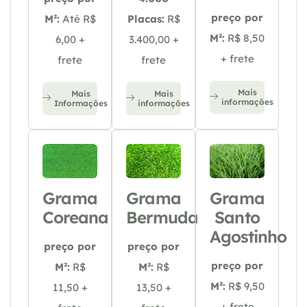
preço por
M²:
Até R$
Placas:
R$
M²:
R$ 8,50
6,00 +
3.400,00 +
+ frete
frete
frete
Mais
Mais
Mais
informações
Informações
informações
Grama
Grama
Grama
Coreana
Bermuda
Santo
Agostinho
preço por
preço por
preço por
M²:
R$
M²:
R$
M²:
R$ 9,50
11,50 +
13,50 +
+ frete