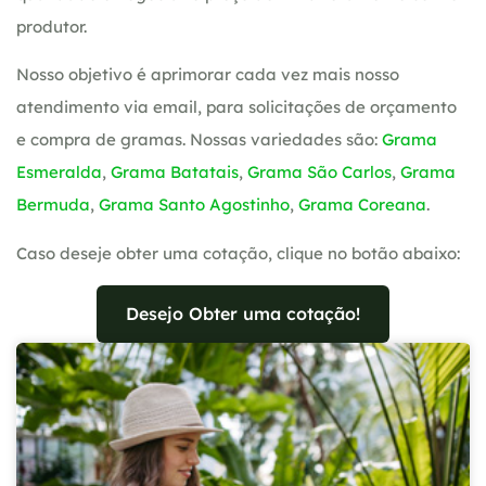
produtor.
Nosso objetivo é aprimorar cada vez mais nosso
atendimento via email, para solicitações de orçamento
e compra de gramas. Nossas variedades são:
Grama
Esmeralda
,
Grama Batatais
,
Grama São Carlos
,
Grama
Bermuda
,
Grama Santo Agostinho
,
Grama Coreana
.
Caso deseje obter uma cotação, clique no botão abaixo:
Desejo Obter uma cotação!