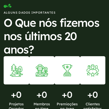
ALGUNS DADOS IMPORTANTES
O Que nós fizemos
nos últimos 20
anos?
+
0
+
0
+
0
+
0
Projetos
Membros
Premiações
Clientes
Orçados
no time
na área
satisfeitos