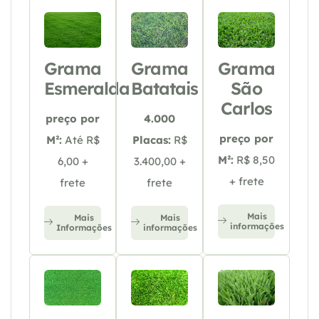
Grama
Grama
Grama
Esmeralda
Batatais
São
Carlos
preço por
4.000
preço por
M²:
Até R$
Placas:
R$
M²:
R$ 8,50
6,00 +
3.400,00 +
+ frete
frete
frete
Mais
Mais
Mais
informações
Informações
informações