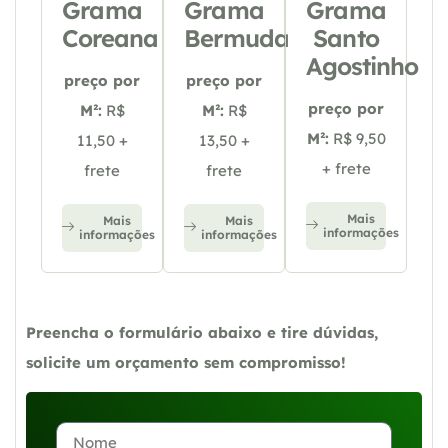
Grama
Grama
Grama
Coreana
Bermuda
Santo
Agostinho
preço por
preço por
preço por
M²:
R$
M²:
R$
M²:
R$ 9,50
11,50 +
13,50 +
+ frete
frete
frete
Mais
Mais
Mais
informações
informações
informações
Preencha o formulário abaixo e tire dúvidas,
solicite um orçamento sem compromisso!