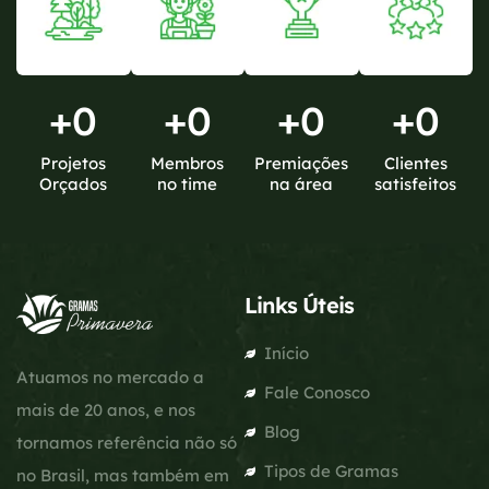
+
0
+
0
+
0
+
0
Projetos
Membros
Premiações
Clientes
Orçados
no time
na área
satisfeitos
Links Úteis
Início
Atuamos no mercado a
Fale Conosco
mais de 20 anos, e nos
Blog
tornamos referência não só
Tipos de Gramas
no Brasil, mas também em