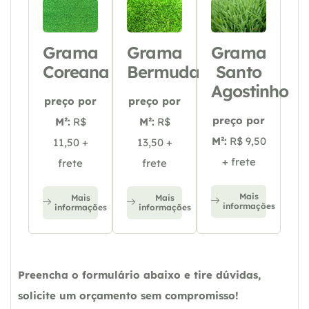
Grama
Grama
Grama
Coreana
Bermuda
Santo
Agostinho
preço por
preço por
preço por
M²:
R$
M²:
R$
M²:
R$ 9,50
11,50 +
13,50 +
+ frete
frete
frete
Mais
Mais
Mais
informações
informações
informações
Preencha o formulário abaixo e tire dúvidas,
solicite um orçamento sem compromisso!