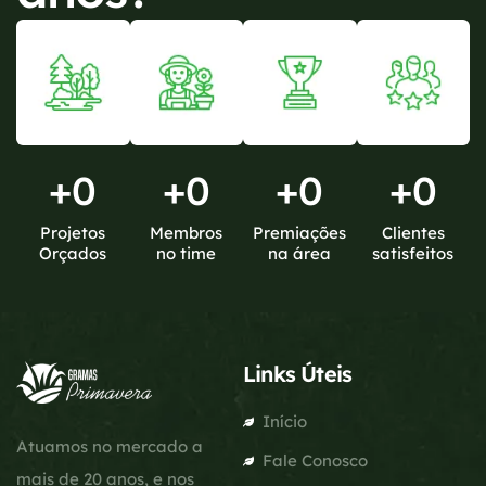
+
0
+
0
+
0
+
0
Projetos
Membros
Premiações
Clientes
Orçados
no time
na área
satisfeitos
Links Úteis
Início
Atuamos no mercado a
Fale Conosco
mais de 20 anos, e nos