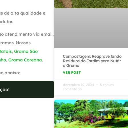
s de alta qualidade e
dutor.
so atendimento via email,
gramas. Nossas
atais
,
Grama São
Compostagem: Reaproveitando
nho
,
Grama Coreana
.
Resíduos do Jardim para Nutrir
a Grama
ão abaixo:
VER POST
dezembro 10, 2024
Nenhum
ção!
comentário