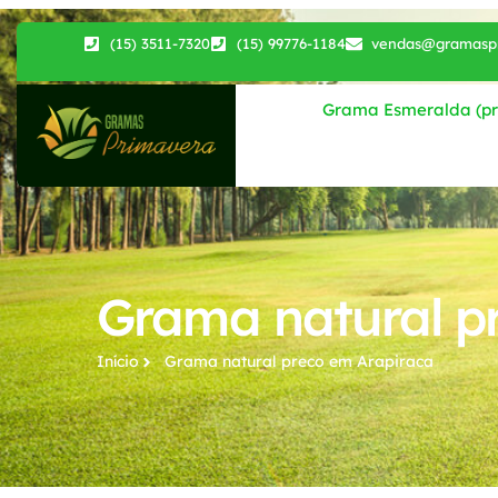
(15) 3511-7320
(15) 99776-1184
vendas@gramaspr
Grama Esmeralda (pri
Grama natural p
Início
Grama natural preco​ em Arapiraca