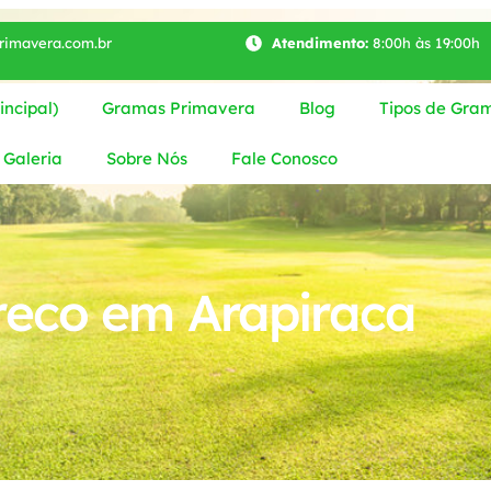
imavera.com.br
Atendimento:
8:00h às 19:00h
ncipal)
Gramas Primavera
Blog
Tipos de Gra
Galeria
Sobre Nós
Fale Conosco
reco em Arapiraca