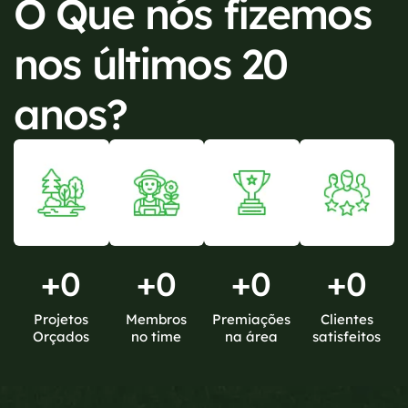
O Que nós fizemos
nos últimos 20
anos?
+
0
+
0
+
0
+
0
Projetos
Membros
Premiações
Clientes
Orçados
no time
na área
satisfeitos