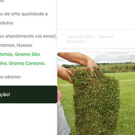
ar.
s de alta qualidade e
dutor.
so atendimento via email,
março 22, 2025
Nenhum
comentário
gramas. Nossas
atais
,
Grama São
nho
,
Grama Coreana
.
ão abaixo:
ção!