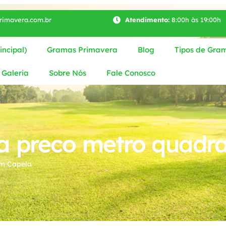
imavera.com.br
Atendimento:
8:00h às 19:00h
ncipal)
Gramas Primavera
Blog
Tipos de Gra
Galeria
Sobre Nós
Fale Conosco
a preco metro quadr
em Capela