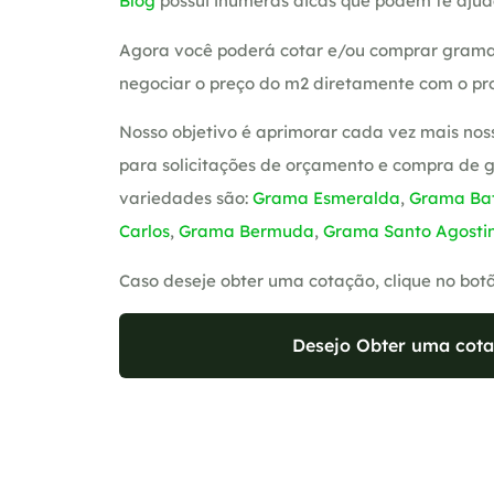
Blog
possui inúmeras dicas que podem te ajud
Agora você poderá cotar e/ou comprar grama
negociar o preço do m2 diretamente com o pro
Nosso objetivo é aprimorar cada vez mais nos
para solicitações de orçamento e compra de 
variedades são:
Grama Esmeralda
,
Grama Bat
Carlos
,
Grama Bermuda
,
Grama Santo Agosti
Caso deseje obter uma cotação, clique no bot
Desejo Obter uma cota