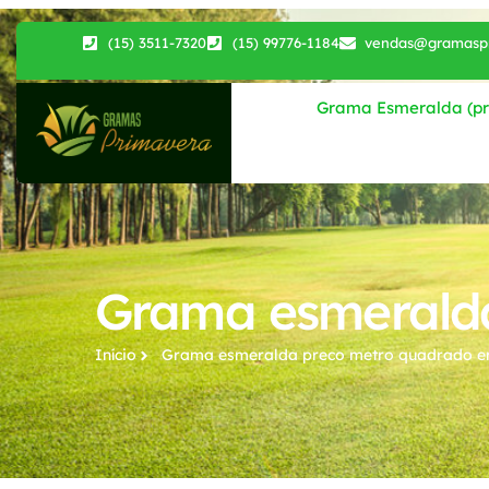
(15) 3511-7320
(15) 99776-1184
vendas@gramaspr
Grama Esmeralda (pri
Grama esmerald
Início
Grama esmeralda preco metro quadrado​ 