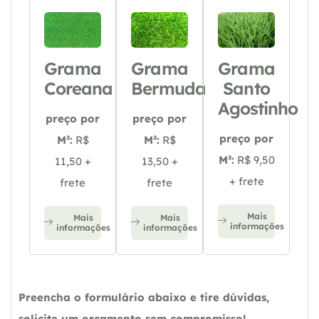
Grama
Grama
Grama
Coreana
Bermuda
Santo
Agostinho
preço por
preço por
preço por
M²:
R$
M²:
R$
M²:
R$ 9,50
11,50 +
13,50 +
+ frete
frete
frete
Mais
Mais
Mais
informações
informações
informações
Preencha o formulário abaixo e tire dúvidas,
solicite um orçamento sem compromisso!