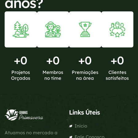
anos?
+
0
+
0
+
0
+
0
Projetos
Membros
Premiações
Clientes
Orçados
no time
na área
satisfeitos
Links Úteis
Início
Atuamos no mercado a
Fale Conosco