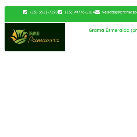
Tag:
(15) 3511-7320
(15) 99776-1184
vendas@gramaspr
Grama Esmeralda (pri
#Jardi
#Grama
#Dicas
#SoloFé