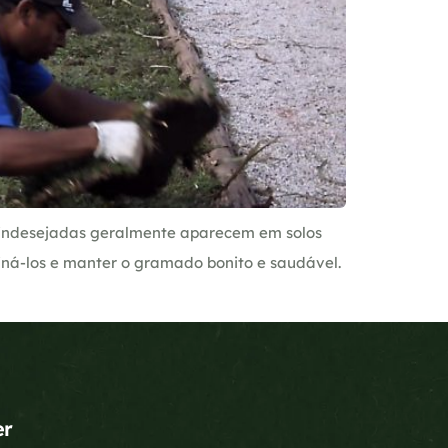
 indesejadas geralmente aparecem em solos
iná-los e manter o gramado bonito e saudável.
er