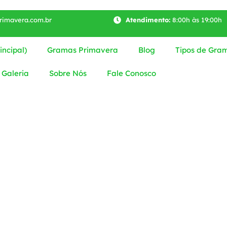
imavera.com.br
Atendimento:
8:00h às 19:00h
ncipal)
Gramas Primavera
Blog
Tipos de Gra
mBemCuid
Galeria
Sobre Nós
Fale Conosco
Bonita
DePaisagi
rtil