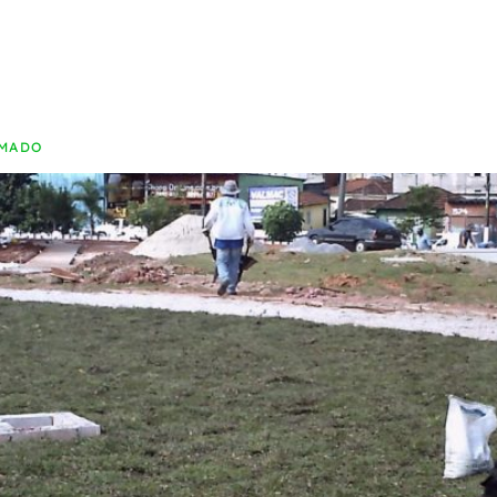
çãoCorre
AMADO