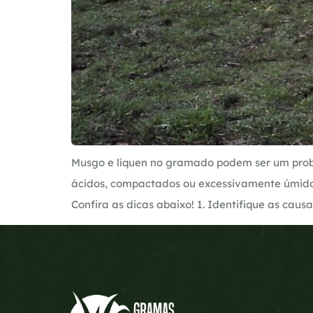
Musgo e líquen no gramado podem ser um probl
ácidos, compactados ou excessivamente úmidos
Confira as dicas abaixo! 1. Identifique as cau