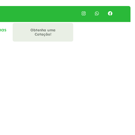
mas
ado
Obtenha uma
Cotação!
smo