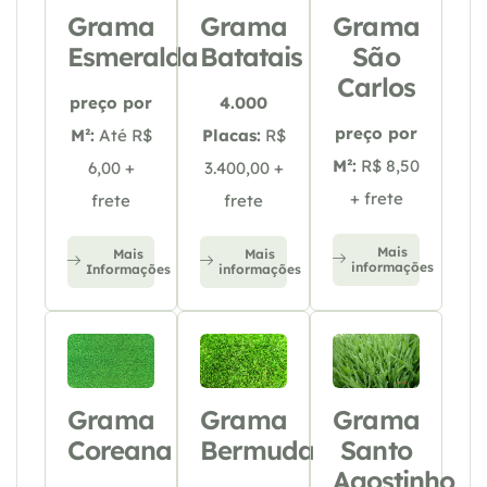
Grama
Grama
Grama
Esmeralda
Batatais
São
Carlos
preço por
4.000
preço por
M²:
Até R$
Placas:
R$
M²:
R$ 8,50
6,00 +
3.400,00 +
+ frete
frete
frete
Mais
Mais
Mais
informações
Informações
informações
Grama
Grama
Grama
Coreana
Bermuda
Santo
Agostinho