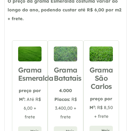
O preço da grama Esmeralda costuma variar ao
longo do ano, podendo custar até R$ 6,00 por m2
+ frete.
Grama
Grama
Grama
Esmeralda
Batatais
São
Carlos
preço por
4.000
preço por
M²:
Até R$
Placas:
R$
M²:
R$ 8,50
6,00 +
3.400,00 +
+ frete
frete
frete
Mais