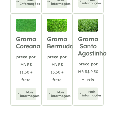
Mais
Mais
informações
Informações
informações
Grama
Grama
Grama
Coreana
Bermuda
Santo
Agostinho
preço por
preço por
preço por
M²:
R$
M²:
R$
M²:
R$ 9,50
11,50 +
13,50 +
+ frete
frete
frete
Mais
Mais
Mais
informações
informações
informações