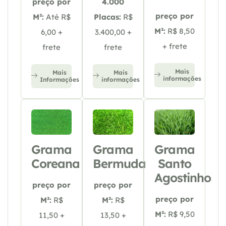
preço por
4.000
preço por
M²:
Até R$
Placas:
R$
M²:
R$ 8,50
6,00 +
3.400,00 +
+ frete
frete
frete
Mais
Mais
Mais
informações
Informações
informações
Grama
Grama
Grama
Coreana
Bermuda
Santo
Agostinho
preço por
preço por
preço por
M²:
R$
M²:
R$
M²:
R$ 9,50
11,50 +
13,50 +