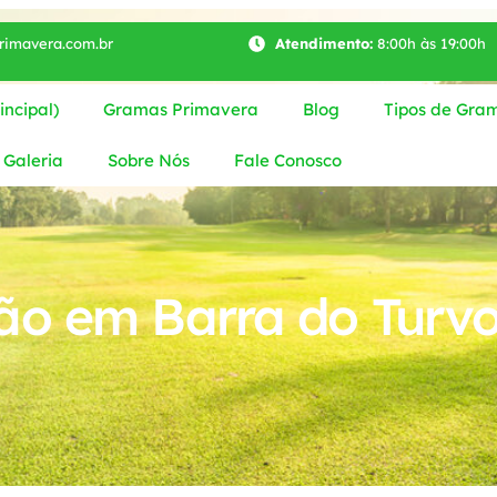
imavera.com.br
Atendimento:
8:00h às 19:00h
ncipal)
Gramas Primavera
Blog
Tipos de Gra
Galeria
Sobre Nós
Fale Conosco
ão em Barra do Turv