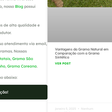
o, nosso
Blog
possui
s de alta qualidade e
dutor.
so atendimento via email,
Vantagens da Grama Natural em
gramas. Nossas
Comparação com a Grama
Sintética
atais
,
Grama São
VER POST
nho
,
Grama Coreana
.
ão abaixo:
ção!
janeiro 5, 2025
Nenhum