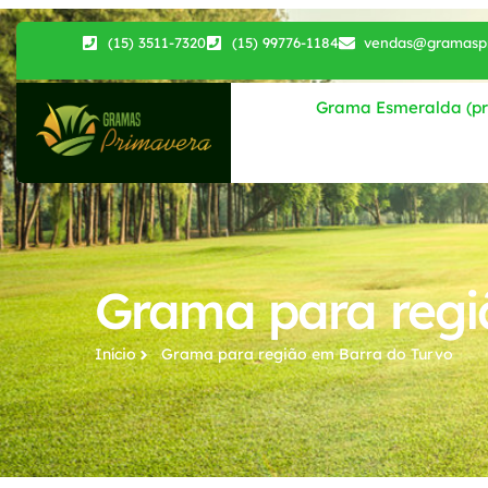
(15) 3511-7320
(15) 99776-1184
vendas@gramaspr
Grama Esmeralda (pri
Grama para regi
Início
Grama para região​ em Barra do Turvo