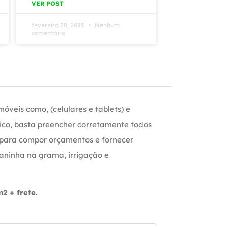
VER POST
fevereiro 20, 2025
Nenhum
comentário
óveis como, (celulares e tablets) e
ico, basta preencher corretamente todos
 para compor orçamentos e fornecer
daninha na grama, irrigação e
 + frete.