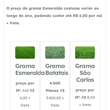
O preço da grama Esmeralda costuma variar ao
longo do ano, podendo custar até R$ 6,00 por m2
+ frete.
Grama
Grama
Grama
Esmeralda
Batatais
São
Carlos
preço por
4.000
preço por
M²:
Até R$
Placas:
R$
M²:
R$ 8,50
6,00 +
3.400,00 +
+ frete
frete
frete