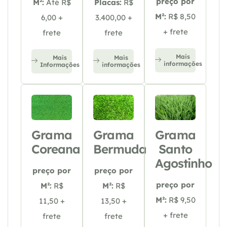
preço por
M²:
Até R$
Placas:
R$
M²:
R$ 8,50
6,00 +
3.400,00 +
+ frete
frete
frete
Mais
Mais
Mais
informações
Informações
informações
Grama
Grama
Grama
Coreana
Bermuda
Santo
Agostinho
preço por
preço por
preço por
M²:
R$
M²:
R$
M²:
R$ 9,50
11,50 +
13,50 +
+ frete
frete
frete