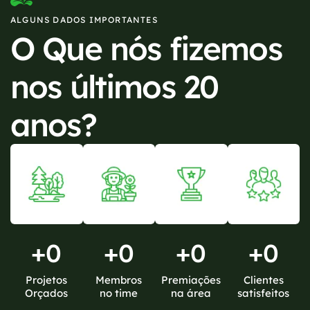
ALGUNS DADOS IMPORTANTES
O Que nós fizemos
nos últimos 20
anos?
+
0
+
0
+
0
+
0
Projetos
Membros
Premiações
Clientes
Orçados
no time
na área
satisfeitos