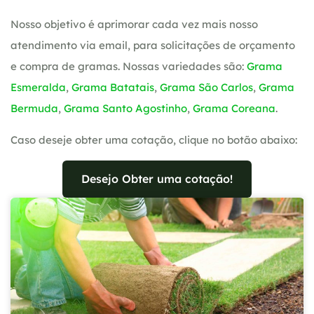
Nosso objetivo é aprimorar cada vez mais nosso
atendimento via email, para solicitações de orçamento
e compra de gramas. Nossas variedades são:
Grama
Esmeralda
,
Grama Batatais
,
Grama São Carlos
,
Grama
Bermuda
,
Grama Santo Agostinho
,
Grama Coreana
.
Caso deseje obter uma cotação, clique no botão abaixo:
Desejo Obter uma cotação!