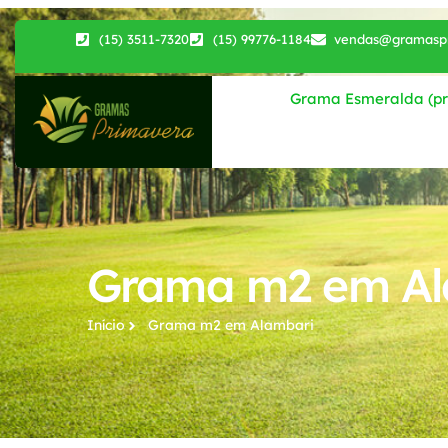
(15) 3511-7320
(15) 99776-1184
vendas@gramaspr
Grama Esmeralda (pri
Grama m2 em Al
Início
Grama m2​ em Alambari