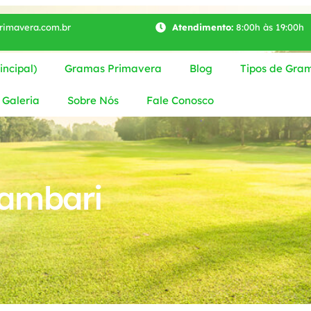
imavera.com.br
Atendimento:
8:00h às 19:00h
ncipal)
Gramas Primavera
Blog
Tipos de Gra
Galeria
Sobre Nós
Fale Conosco
ambari