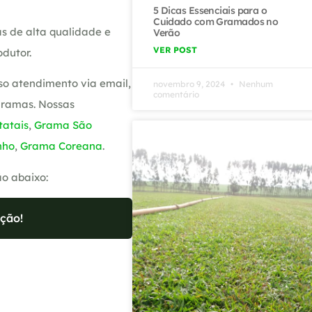
5 Dicas Essenciais para o
Cuidado com Gramados no
s de alta qualidade e
Verão
VER POST
dutor.
so atendimento via email,
novembro 9, 2024
Nenhum
comentário
gramas. Nossas
atais
,
Grama São
nho
,
Grama Coreana
.
ão abaixo:
ção!