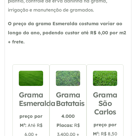
plantio, controle de erva daninha na grama,
irrigação e manutenção de gramados.
O preço da grama Esmeralda costuma variar ao
longo do ano, podendo custar até R$ 6,00 por m2
+ frete.
Grama
Grama
Grama
Esmeralda
Batatais
São
Carlos
preço por
4.000
preço por
M²:
Até R$
Placas:
R$
M²:
R$ 8,50
6,00 +
3.400,00 +