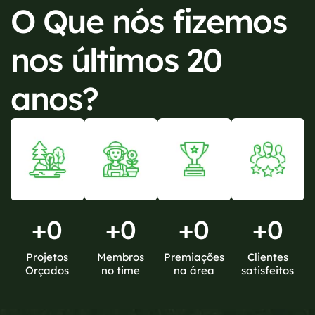
O Que nós fizemos
nos últimos 20
anos?
+
0
+
0
+
0
+
0
Projetos
Membros
Premiações
Clientes
Orçados
no time
na área
satisfeitos