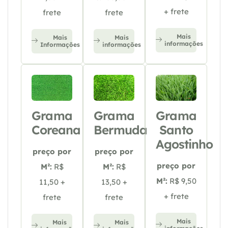
+ frete
frete
frete
Mais
Mais
Mais
informações
Informações
informações
Grama
Grama
Grama
Coreana
Bermuda
Santo
Agostinho
preço por
preço por
preço por
M²:
R$
M²:
R$
M²:
R$ 9,50
11,50 +
13,50 +
+ frete
frete
frete
Mais
Mais
Mais