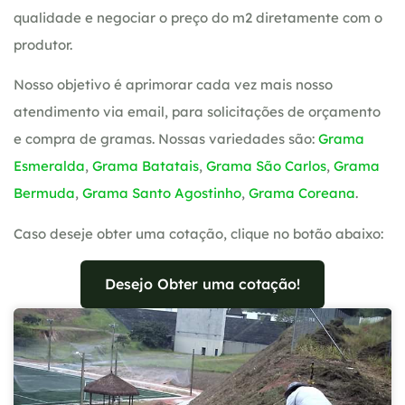
qualidade e negociar o preço do m2 diretamente com o
produtor.
Nosso objetivo é aprimorar cada vez mais nosso
atendimento via email, para solicitações de orçamento
e compra de gramas. Nossas variedades são:
Grama
Esmeralda
,
Grama Batatais
,
Grama São Carlos
,
Grama
Bermuda
,
Grama Santo Agostinho
,
Grama Coreana
.
Caso deseje obter uma cotação, clique no botão abaixo:
Desejo Obter uma cotação!