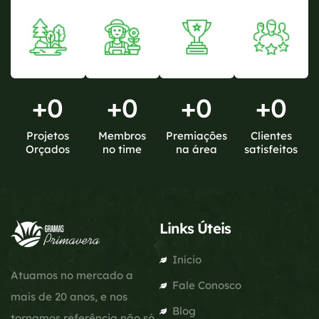
+
0
+
0
+
0
+
0
Projetos
Membros
Premiações
Clientes
Orçados
no time
na área
satisfeitos
Links Úteis
Início
Atuamos no mercado a
Fale Conosco
mais de 20 anos, e nos
Blog
tornamos referência não só