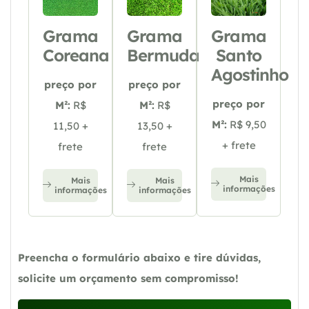
Grama
Grama
Grama
Coreana
Bermuda
Santo
Agostinho
preço por
preço por
preço por
M²:
R$
M²:
R$
M²:
R$ 9,50
11,50 +
13,50 +
+ frete
frete
frete
Mais
Mais
Mais
informações
informações
informações
Preencha o formulário abaixo e tire dúvidas,
solicite um orçamento sem compromisso!