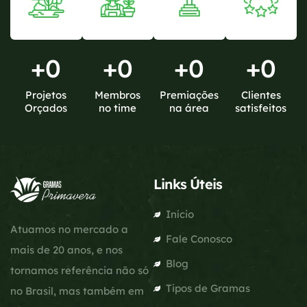
+
0
+
0
+
0
+
0
Projetos
Membros
Premiações
Clientes
Orçados
no time
na área
satisfeitos
Links Úteis
Início
Atuamos no mercado a
Fale Conosco
mais de 20 anos, e nos
Blog
tornamos referência não só
Tipos de Gramas
no Brasil, mas também em