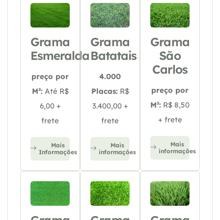
Grama
Grama
Grama
Esmeralda
Batatais
São
Carlos
preço por
4.000
preço por
M²:
Até R$
Placas:
R$
M²:
R$ 8,50
6,00 +
3.400,00 +
+ frete
frete
frete
Mais
Mais
Mais
informações
Informações
informações
Grama
Grama
Grama