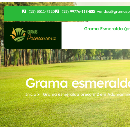
(15) 3511-7320
(15) 99776-1184
vendas@gramaspr
Grama Esmeralda (pri
Grama esmerald
Início
Grama esmeralda preco m2​ em Adamantin