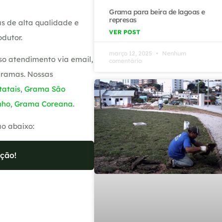
Grama para beira de lagoas e
represas
s de alta qualidade e
VER POST
dutor.
março 12, 2025
Nenhum
so atendimento via email,
comentário
gramas. Nossas
atais
,
Grama São
nho
,
Grama Coreana
.
ão abaixo:
ção!