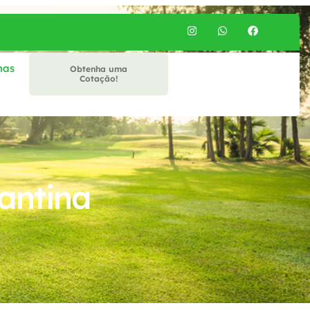
mas
Obtenha uma
Cotação!
antina