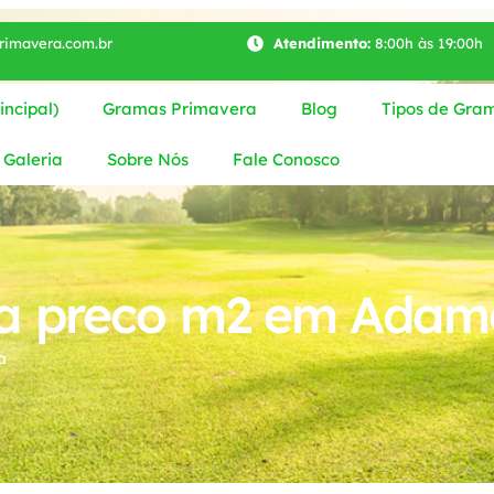
imavera.com.br
Atendimento:
8:00h às 19:00h
ncipal)
Gramas Primavera
Blog
Tipos de Gra
Galeria
Sobre Nós
Fale Conosco
a preco m2 em Adam
a