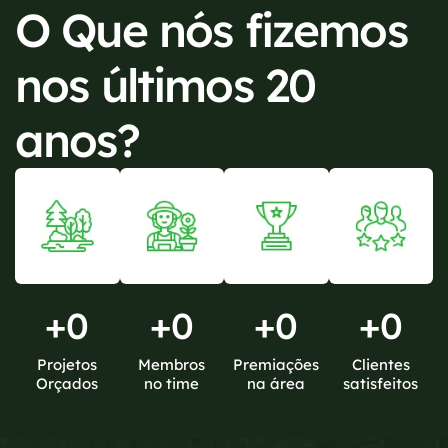
O Que nós fizemos
nos últimos 20
anos?
+
0
+
0
+
0
+
0
Projetos
Membros
Premiações
Clientes
Orçados
no time
na área
satisfeitos