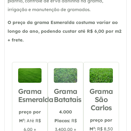
plantio, controle de erva daninha na grama,
irrigação e manutenção de gramados.
O preço da grama Esmeralda costuma variar ao
longo do ano, podendo custar até R$ 6,00 por m2
+ frete.
Grama
Grama
Grama
Esmeralda
Batatais
São
Carlos
preço por
4.000
preço por
M²:
Até R$
Placas:
R$
M²:
R$ 8,50
6,00 +
3.400,00 +