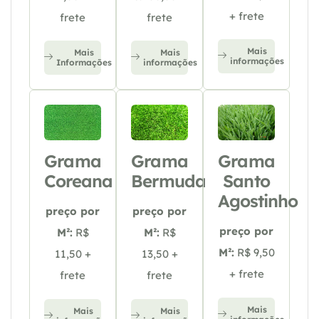
+ frete
frete
frete
Mais
Mais
Mais
informações
Informações
informações
Grama
Grama
Grama
Coreana
Bermuda
Santo
Agostinho
preço por
preço por
preço por
M²:
R$
M²:
R$
M²:
R$ 9,50
11,50 +
13,50 +
+ frete
frete
frete
Mais
Mais
Mais