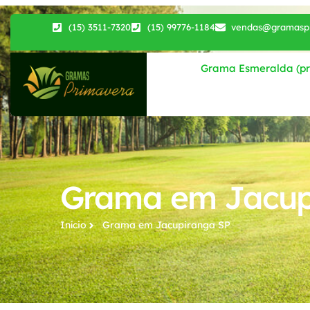
(15) 3511-7320
(15) 99776-1184
vendas@gramaspr
Grama Esmeralda (pri
Grama em Jacup
Início
Grama em Jacupiranga SP