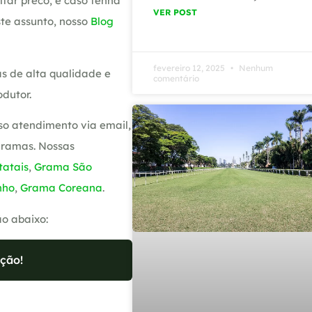
tar preco, e caso tenha
VER POST
te assunto, nosso
Blog
fevereiro 12, 2025
Nenhum
s de alta qualidade e
comentário
dutor.
so atendimento via email,
gramas. Nossas
atais
,
Grama São
nho
,
Grama Coreana
.
ão abaixo:
ção!