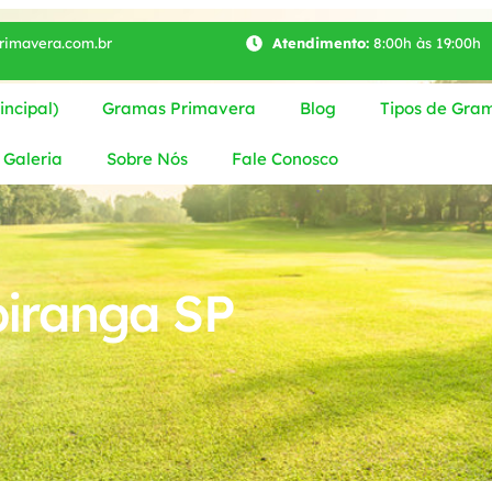
imavera.com.br
Atendimento:
8:00h às 19:00h
ncipal)
Gramas Primavera
Blog
Tipos de Gra
Galeria
Sobre Nós
Fale Conosco
iranga SP