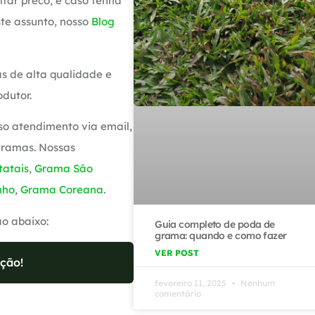
tar preco, e caso tenha
te assunto, nosso
Blog
s de alta qualidade e
dutor.
so atendimento via email,
gramas. Nossas
atais
,
Grama São
nho
,
Grama Coreana
.
ão abaixo:
Guia completo de poda de
grama: quando e como fazer
VER POST
ção!
fevereiro 11, 2025
Nenhum
comentário