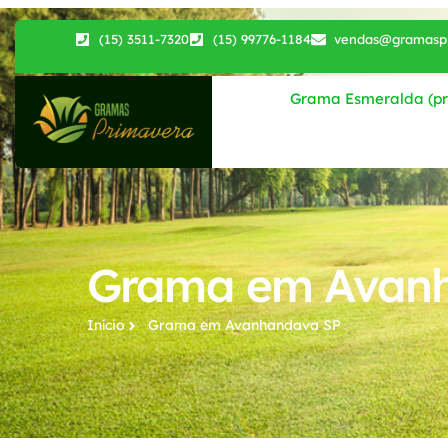
(15) 3511-7320
(15) 99776-1184
vendas@gramaspr
Grama Esmeralda (pri
Grama em Avan
Início
Grama em Avanhandava SP