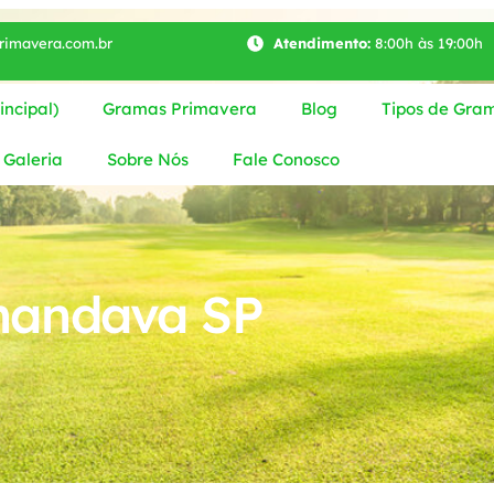
imavera.com.br
Atendimento:
8:00h às 19:00h
ncipal)
Gramas Primavera
Blog
Tipos de Gra
Galeria
Sobre Nós
Fale Conosco
handava SP