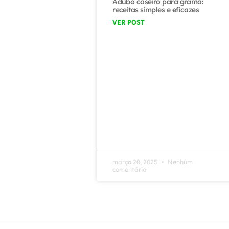
Adubo caseiro para grama:
receitas simples e eficazes
VER POST
março 20, 2025
Nenhum
comentário