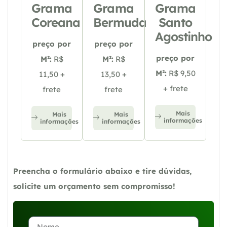
Grama
Grama
Grama
Coreana
Bermuda
Santo
Agostinho
preço por
preço por
preço por
M²:
R$
M²:
R$
M²:
R$ 9,50
11,50 +
13,50 +
+ frete
frete
frete
Mais
Mais
Mais
informações
informações
informações
Preencha o formulário abaixo e tire dúvidas,
solicite um orçamento sem compromisso!