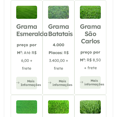
Grama
Grama
Grama
Esmeralda
Batatais
São
Carlos
preço por
4.000
preço por
M²:
Até R$
Placas:
R$
M²:
R$ 8,50
6,00 +
3.400,00 +
+ frete
frete
frete
Mais
Mais
Mais
informações
Informações
informações