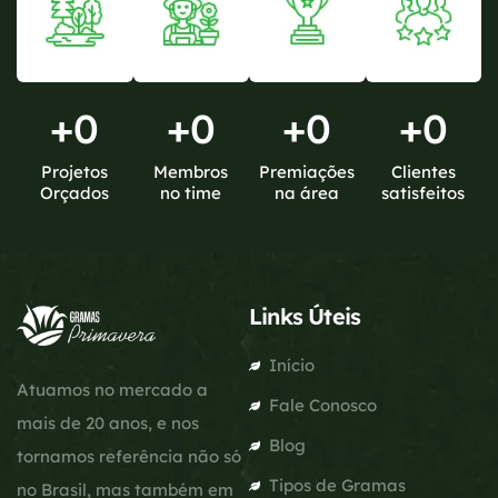
+
0
+
0
+
0
+
0
Projetos
Membros
Premiações
Clientes
Orçados
no time
na área
satisfeitos
Links Úteis
Início
Atuamos no mercado a
Fale Conosco
mais de 20 anos, e nos
Blog
tornamos referência não só
Tipos de Gramas
no Brasil, mas também em