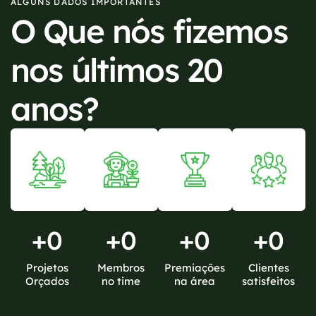
ALGUNS DADOS IMPORTANTES
O Que nós fizemos
nos últimos 20
anos?
+
0
+
0
+
0
+
0
Projetos
Membros
Premiações
Clientes
Orçados
no time
na área
satisfeitos