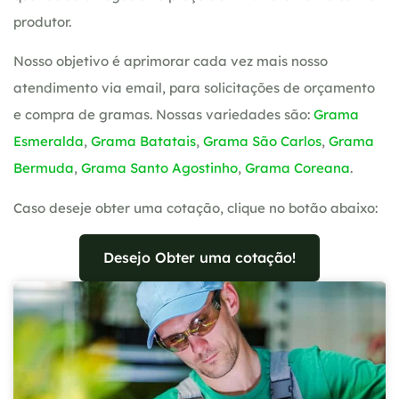
produtor.
Nosso objetivo é aprimorar cada vez mais nosso
atendimento via email, para solicitações de orçamento
e compra de gramas. Nossas variedades são:
Grama
Esmeralda
,
Grama Batatais
,
Grama São Carlos
,
Grama
Bermuda
,
Grama Santo Agostinho
,
Grama Coreana
.
Caso deseje obter uma cotação, clique no botão abaixo:
Desejo Obter uma cotação!