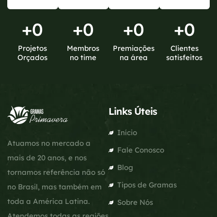
+
0
+
0
+
0
+
0
Projetos
Membros
Premiações
Clientes
Orçados
no time
na área
satisfeitos
Links Úteis
Início
Atuamos no mercado a
Fale Conosco
mais de 20 anos, e nos
Blog
tornamos referência não só
Tipos de Gramas
no Brasil, mas também em
toda a América Latina.
Sobre Nós
Atendemos todas as regiões