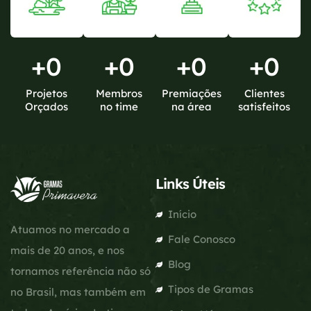
+
0
+
0
+
0
+
0
Projetos
Membros
Premiações
Clientes
Orçados
no time
na área
satisfeitos
Links Úteis
Início
Atuamos no mercado a
Fale Conosco
mais de 20 anos, e nos
Blog
tornamos referência não só
Tipos de Gramas
no Brasil, mas também em