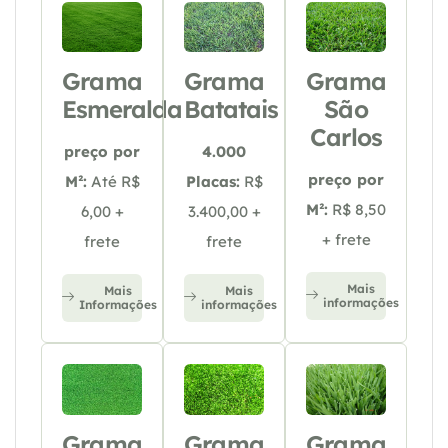
Grama
Grama
Grama
Esmeralda
Batatais
São
Carlos
preço por
4.000
preço por
M²:
Até R$
Placas:
R$
M²:
R$ 8,50
6,00 +
3.400,00 +
+ frete
frete
frete
Mais
Mais
Mais
informações
Informações
informações
Grama
Grama
Grama