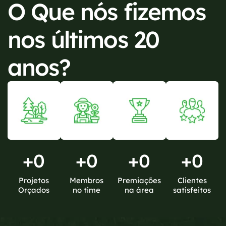
O Que nós fizemos
nos últimos 20
anos?
+
0
+
0
+
0
+
0
Projetos
Membros
Premiações
Clientes
Orçados
no time
na área
satisfeitos