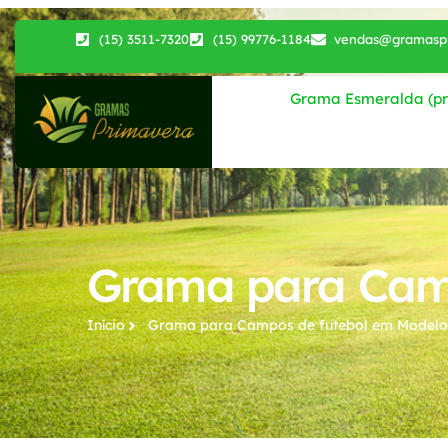
(15) 3511-7320
(15) 99776-1184
vendas@gramaspr
Grama Esmeralda (pri
Grama para Camp
Início
Grama para Campos de futebol​ em Modelo