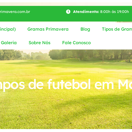
imavera.com.br
Atendimento:
8:00h às 19:00h
ncipal)
Gramas Primavera
Blog
Tipos de Gra
Galeria
Sobre Nós
Fale Conosco
os de futebol em M