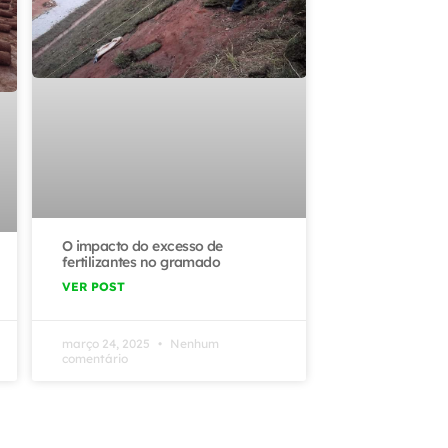
O impacto do excesso de
fertilizantes no gramado
VER POST
março 24, 2025
Nenhum
comentário