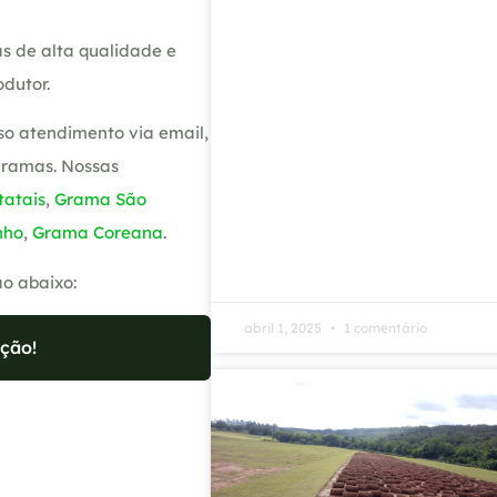
s de alta qualidade e
dutor.
so atendimento via email,
gramas. Nossas
atais
,
Grama São
nho
,
Grama Coreana
.
ão abaixo:
abril 1, 2025
1 comentário
ção!